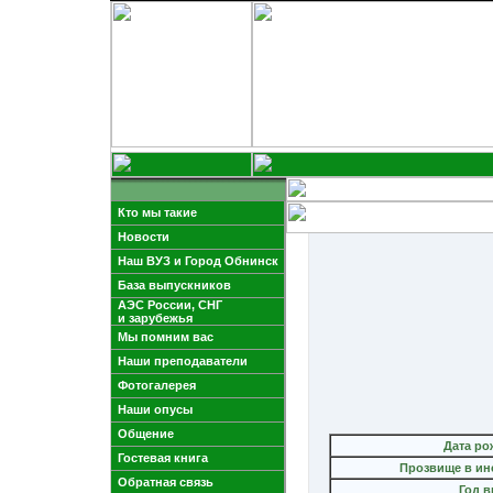
Кто мы такие
Новости
Наш ВУЗ и Город Обнинск
База выпускников
АЭС России, СНГ
и зарубежья
Мы помним вас
Наши преподаватели
Фотогалерея
Наши опусы
Общение
Дата ро
Гостевая книга
Прозвище в ин
Обратная связь
Год 